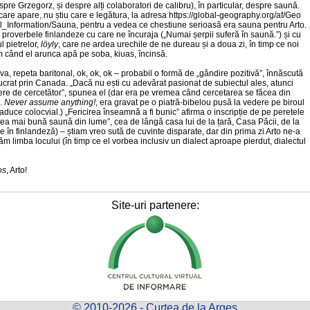
spre Grzegorz, și despre alți colaboratori de calibru), în particular, despre saună.
care apare, nu știu care e legătura, la adresa https://global-geography.org/af/Geo
_Information/Sauna, pentru a vedea ce chestiune serioasă era sauna pentru Arto.
 proverbele finlandeze cu care ne încuraja („Numai șerpii suferă în saună.”) și cu
l pietrelor,
löyly
, care ne ardea urechile de ne dureau și a doua zi, în timp ce noi
 când el arunca apă pe soba, kiuas, încinsă.
eva, repeta baritonal, ok, ok, ok – probabil o formă de „gândire pozitivă”, înnăscută
lucrat prin Canada. „Dacă nu ești cu adevărat pasionat de subiectul ales, atunci
re de cercetător”, spunea el (dar era pe vremea când cercetarea se făcea din
).
Never assume anything!
, era gravat pe o piatră-bibelou pusă la vedere pe biroul
traduce colocvial.) „Fericirea înseamnă a fi bunic” afirma o inscripție de pe peretele
a mai bună saună din lume”, cea de lângă casa lui de la țară, Casa Păcii, de la
n finlandeză) – știam vreo sută de cuvinte disparate, dar din prima zi Arto ne-a
 limba locului (în timp ce el vorbea inclusiv un dialect aproape pierdut, dialectul
os
, Arto!
Site-uri partenere:
© 2010-2026 - Curtea de la Argeş