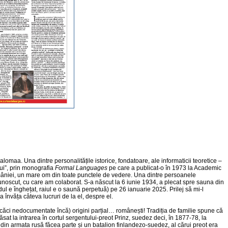
omaa. Una dintre personalitățile istorice, fondatoare, ale informaticii teoretice –
ui”, prin monografia
Formal Languages
pe care a publicat-o în 1973 la Academic
âniei, un mare om din toate punctele de vedere. Una dintre persoanele
oscut, cu care am colaborat. S-a născut la 6 iunie 1934, a plecat spre sauna din
iadul e înghețat, raiul e o saună perpetuă) pe 26 ianuarie 2025. Prilej să mi-l
 a învăța câteva lucruri de la el, despre el.
căci nedocumentate încă) origini parțial… românești! Tradiția de familie spune că
ăsat la intrarea în cortul sergentului-preot Prinz, suedez deci, în 1877-78, la
din armata rusă făcea parte și un batalion finlandezo-suedez, al cărui preot era