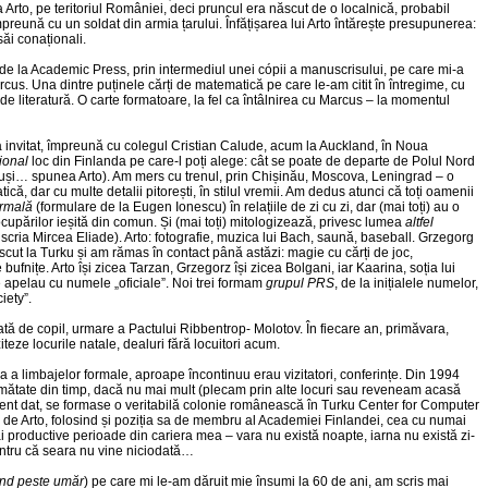
Arto, pe teritoriul României, deci pruncul era născut de o localnică, probabil
preună cu un soldat din armia țarului. Înfățișarea lui Arto întărește presupunerea:
săi conaționali.
 de la Academic Press, prin intermediul unei cópii a manuscrisului, pe care mi-a
cus. Una dintre puținele cărți de matematică pe care le-am citit în întregime, cu
 de literatură. O carte formatoare, la fel ca întâlnirea cu Marcus – la momentul
a invitat, împreună cu colegul Cristian Calude, acum la Auckland, în Noua
țional
loc din Finlanda pe care-l poți alege: cât se poate de departe de Polul Nord
ruși… spunea Arto). Am mers cu trenul, prin Chișinău, Moscova, Leningrad – o
ică, dar cu multe detalii pitorești, în stilul vremii. Am dedus atunci că toți oamenii
ormală
(formulare de la Eugen Ionescu) în relațiile de zi cu zi, dar (mai toți) au o
cupărilor ieșită din comun. Și (mai toți) mitologizează, privesc lumea
altfel
, scria Mircea Eliade). Arto: fotografie, muzica lui Bach, saună, baseball. Grzegorg
ut la Turku și am rămas în contact până astăzi: magie cu cărți de joc,
ufnițe. Arto își zicea Tarzan, Grzegorz își zicea Bolgani, iar Kaarina, soția lui
e apelau cu numele „oficiale”. Noi trei formam
grupul PRS
, de la inițialele numelor,
iety”.
ată de copil, urmare a Pactului Ribbentrop- Molotov. În fiecare an, primăvara,
teze locurile natale, dealuri fără locuitori acum.
 a limbajelor formale, aproape încontinuu erau vizitatori, conferințe. Din 1994
mătate din timp, dacă nu mai mult (plecam prin alte locuri sau reveneam acasă
ent dat, se formase o veritabilă colonie românească în Turku Center for Computer
ă de Arto, folosind și poziția sa de membru al Academiei Finlandei, cea cu numai
 productive perioade din cariera mea – vara nu există noapte, iarna nu există zi-
pentru că seara nu vine niciodată…
ind peste umăr
) pe care mi le-am dăruit mie însumi la 60 de ani, am scris mai