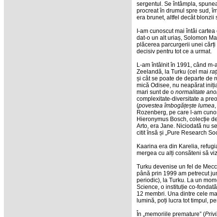
sergentul. Se întâmpla, spunea 
procreat în drumul spre sud, îm
era brunet, altfel decât blonzii 
I-am cunoscut mai întâi cartea
dat-o un alt uriaș, Solomon Mar
plăcerea parcurgerii unei cărți
decisiv pentru tot ce a urmat.
L-am întâlnit în 1991, când m-
Zeelandă, la Turku (cel mai
ra
și cât se poate de departe de 
mică Odisee, nu neapărat inițiat
mari sunt de o
normalitate an
complexitate-diversitate a preo
(
povestea îmbogățește lumea
Rozenberg, pe care l-am cunosc
Hieronymus Bosch, colecție de b
Arto, era Jane. Niciodată nu s
citit însă și „Pure Research Soc
Kaarina era din Karelia, refugi
mergea cu alți consăteni să vizi
Turku devenise un fel de Mecca
până prin 1999 am petrecut ju
periodic), la Turku. La un mom
Science, o instituție co-fondat
12 membri. Una dintre cele mai
lumină, poți lucra tot timpul, 
În „memoriile premature” (
Priv