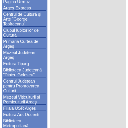
Pagina Urmuz
Argeş Express
Centrul de Cultură şi
Arte "George
Topîrceanu"
Clubul Iubitorilor de
Cultură
Primăria Curtea de
Argeş
Muzeul Județean
Argeş
Editura Tiparg
Biblioteca Județeană
"Dinicu Golescu"
Centrul Județean
pentru Promovarea
Culturii
Muzeul Viticulturii și
Pomiculturii Argeş
Filiala USR Argeş
Editura Ars Docenti
Biblioteca
Metropolitană