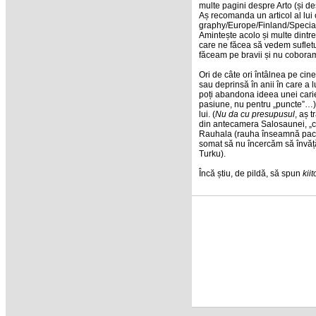
multe pagini despre Arto (și de
Aș recomanda un articol al lui 
graphy/Europe/Finland/Special
Amintește acolo și multe dintre
care ne făcea să vedem sufletu
făceam pe bravii și nu coboram
Ori de câte ori întâlnea pe cin
sau deprinsă în anii în care a 
poți abandona ideea unei carie
pasiune, nu pentru „puncte”…
lui. (
Nu da cu presupusul
, aș 
din antecamera Salosaunei, „ce
Rauhala (rauha înseamnă pace î
somat să nu încercăm să învățăm
Turku).
Încă știu, de pildă, să spun
kiit