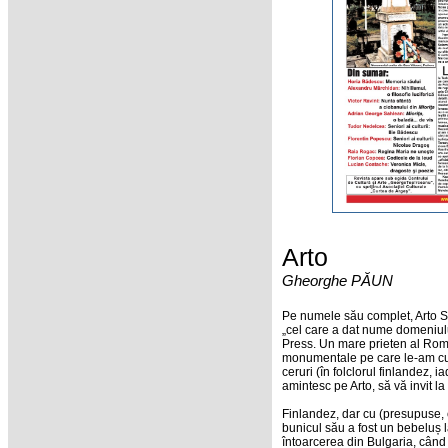
Arto
Gheorghe PĂUN
Pe numele său complet, Arto Sal
„cel care a dat nume domeniul
Press. Un mare prieten al Rom
monumentale pe care le-am cun
ceruri (în folclorul finlandez, 
amintesc pe Arto, să vă invit la
Finlandez, dar cu (presupuse, 
bunicul său a fost un bebeluș l
întoarcerea din Bulgaria, când 